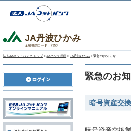
JA丹波ひかみ
金融機関コード：7353
法人JAネットバンク トップ
>
JAバンク兵庫
>
JA丹波ひかみ
> 緊急のお知らせ
緊急のお知
暗号資産交
暗号資産交換