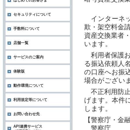
はじめてのお客さま
セキュリティについて
インターネッ
欺・架空料金
手数料について
資産交換業者
います。
店舗一覧
利用者保護お
サービスのご案内
る振込依頼人
の口座へお振
体験版
場合がござい
動作環境について
不正利用防止
げます。本件
利用規定等について
します。
お問い合わせ先
【警察庁・金
API連携サービス
警察庁