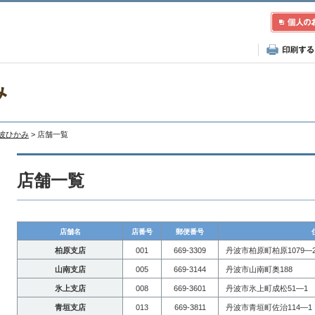
み
丹波ひかみ
> 店舗一覧
店舗一覧
店舗名
店番号
郵便番号
柏原支店
001
669-3309
丹波市柏原町柏原1079―2
山南支店
005
669-3144
丹波市山南町奥188
氷上支店
008
669-3601
丹波市氷上町成松51―1
青垣支店
013
669-3811
丹波市青垣町佐治114―1