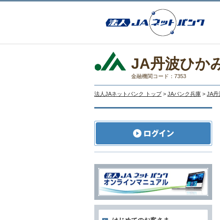
JA丹波ひか
金融機関コード：7353
法人JAネットバンク トップ
>
JAバンク兵庫
>
JA