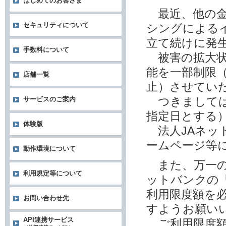
はじめてのお客さま
最近、他の金
セキュリティについて
シングによる
立て続けに発
手数料について
被害の拡大状
能を一部制限
店舗一覧
止）させてい
つきましては
サービスのご案内
指定日とする
体験版
法人JAネッ
ームページ等
動作環境について
また、万一の
利用規定等について
ットバンクの
利用限度額を
お問い合わせ先
すようお願い
API連携サービス
ご利用限度額