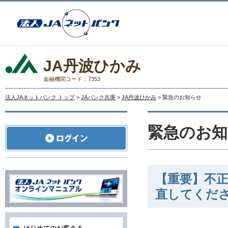
JA丹波ひかみ
金融機関コード：7353
法人JAネットバンク トップ
>
JAバンク兵庫
>
JA丹波ひかみ
> 緊急のお知らせ
緊急のお知
【重要】不
直してくだ