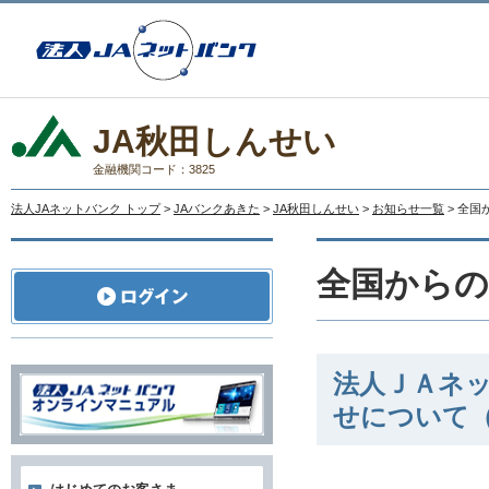
JA秋田しんせい
金融機関コード：3825
法人JAネットバンク トップ
>
JAバンクあきた
>
JA秋田しんせい
>
お知らせ一覧
> 全
全国から
法人ＪＡネ
せについて