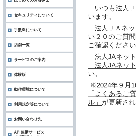
はじめてのお客さま
いつも法人Ｊ
います。
セキュリティについて
法人ＪＡネッ
手数料について
い２０のご質
ご確認くださ
店舗一覧
法人JAネッ
サービスのご案内
「法人JAネッ
い。
体験版
※2024年９月1
動作環境について
「よくあるご質
ル」
が更新さ
利用規定等について
お問い合わせ先
API連携サービス