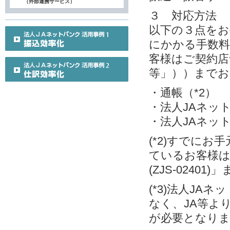
（外部連携サービス）
３ 対応方法
以下の３点をお
にかかる手数料
客様はご契約店
等」））までお
・通帳（*2）
・法人JAネット
・法人JAネット
(*2)すでに
ているお客様
(ZJS-0240
(*3)法人J
なく、JA等よ
が必要となり