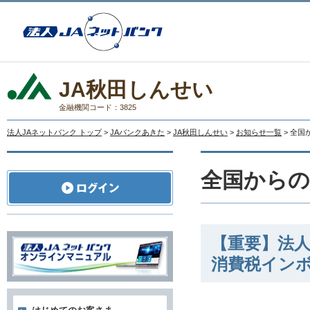
JA秋田しんせい
金融機関コード：3825
法人JAネットバンク トップ
>
JAバンクあきた
>
JA秋田しんせい
>
お知らせ一覧
> 全
全国から
【重要】法人
消費税イン