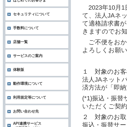
はじめてのお客さま
2023年10
て、法人JAネ
セキュリティについて
て適格請求書
手数料について
きますのでお
ご不便をおか
店舗一覧
よろしくお願
サービスのご案内
体験版
１ 対象のお客
法人JAネット
動作環境について
済方法が「即納方
(*1)振込・
利用規定等について
いただくご契
お問い合わせ先
２ 対象のお取
振込・振替サー
API連携サービス