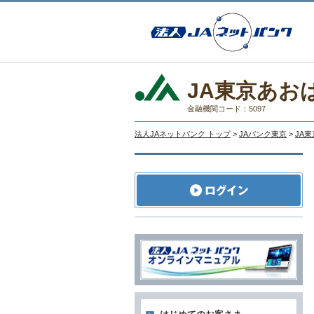
JA東京あお
金融機関コード：5097
法人JAネットバンク トップ
>
JAバンク東京
>
JA