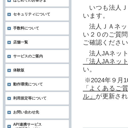
はじめてのお客さま
いつも法人Ｊ
います。
セキュリティについて
法人ＪＡネッ
手数料について
い２０のご質
ご確認くださ
店舗一覧
法人JAネッ
サービスのご案内
「法人JAネッ
い。
体験版
※2024年９月1
動作環境について
「よくあるご質
ル」
が更新さ
利用規定等について
お問い合わせ先
API連携サービス