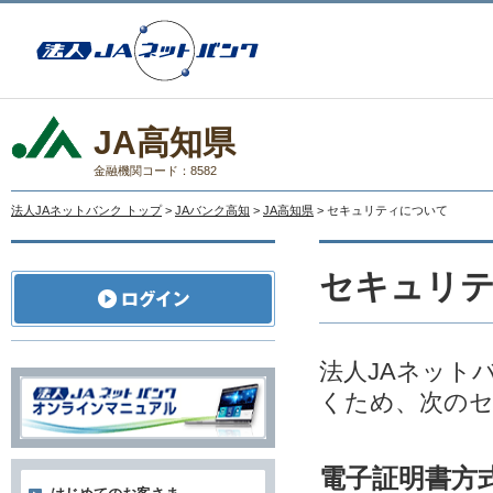
JA高知県
金融機関コード：8582
法人JAネットバンク トップ
>
JAバンク高知
>
JA高知県
> セキュリティについて
セキュリ
法人JAネット
くため、次の
電子証明書方