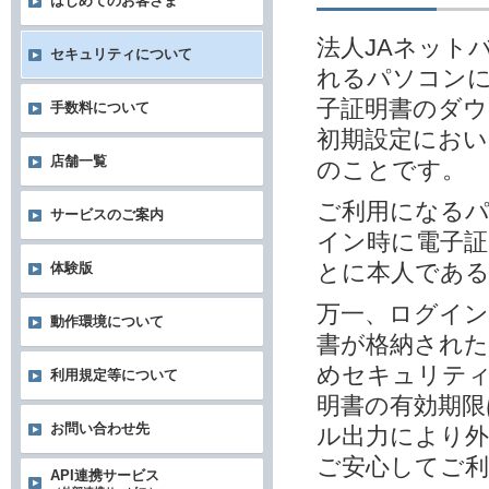
はじめてのお客さま
法人JAネット
セキュリティについて
れるパソコンに
子証明書のダウ
手数料について
初期設定におい
店舗一覧
のことです。
ご利用になる
サービスのご案内
イン時に電子
とに本人であ
体験版
万一、ログイン
動作環境について
書が格納され
めセキュリテ
利用規定等について
明書の有効期限
お問い合わせ先
ル出力により外
ご安心してご
API連携サービス