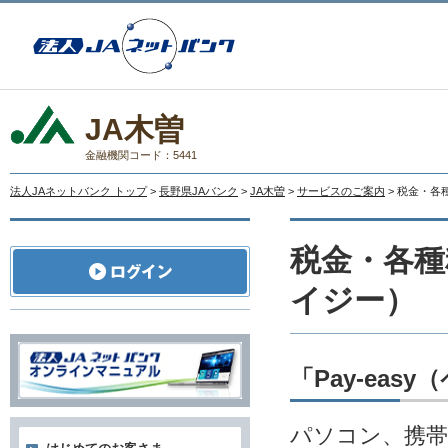
JA木曽
金融機関コード：5441
法人JAネットバンク トップ
>
長野県JAバンク
>
JA木曽
>
サービスのご案内
> 税金・各
税金・各種料
イジー）
「Pay-eas
パソコン、携帯