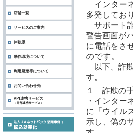
インターネ
多発してお
店舗一覧
サポート詐
サービスのご案内
警告画面が
体験版
に電話をさ
のです。
動作環境について
以下、詐欺
利用規定等について
す。
お問い合わせ先
１ 詐欺の
・インター
API連携サービス
（外部連携サービス）
に「ウイル
示し、偽の
す。