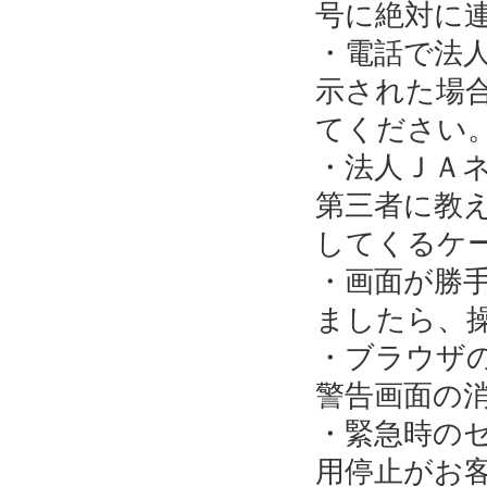
号に絶対に
・電話で法
示された場
てください
・法人ＪＡ
第三者に教
してくるケ
・画面が勝
ましたら、
・ブラウザ
警告画面の
・緊急時の
用停止がお