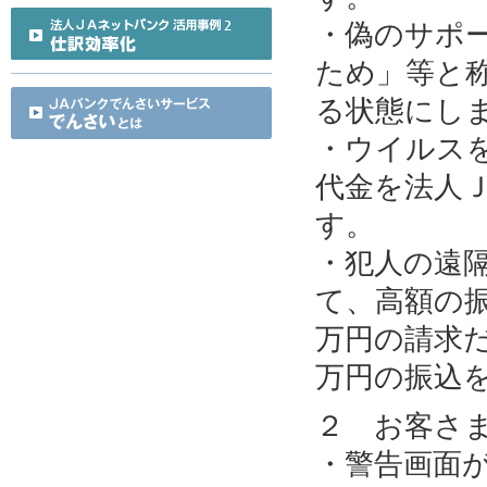
・偽のサポ
ため」等と
る状態にし
・ウイルス
代金を法人
す。
・犯人の遠
て、高額の
万円の請求だ
万円の振込
２ お客さ
・警告画面