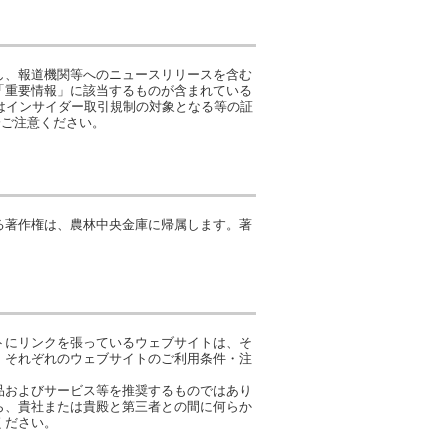
し、報道機関等へのニュースリリースを含む
「重要情報」に該当するものが含まれている
はインサイダー取引規制の対象となる等の証
分ご注意ください。
る著作権は、農林中央金庫に帰属します。著
トにリンクを張っているウェブサイトは、そ
。それぞれのウェブサイトのご利用条件・注
品およびサービス等を推奨するものではあり
ら、貴社または貴殿と第三者との間に何らか
ください。