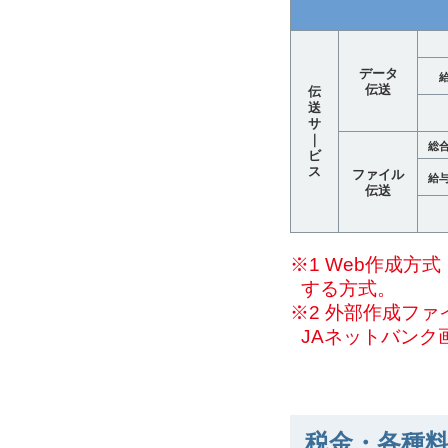
データ
伝送
伝
送
サ
｜
総
ビ
ス
ファイル
給
伝送
※1 Web作成
する方式。
※2 外部作成フ
JAネットバンク
税金・各種料