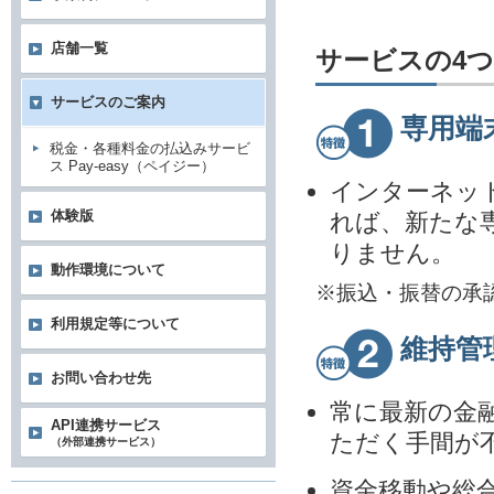
店舗一覧
サービスの4
サービスのご案内
専用端
税金・各種料金の払込みサービ
ス Pay-easy（ペイジー）
インターネッ
体験版
れば、新たな
りません。
動作環境について
※振込・振替の承
利用規定等について
維持管
お問い合わせ先
常に最新の金
API連携サービス
ただく手間が
（外部連携サービス）
資金移動や総