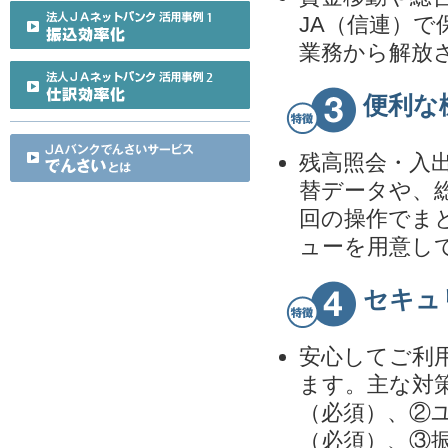
JA（信連）
業務から解放
便利な
残高照会・入
替データや、
回の操作でま
ューを用意し
セキュ
安心してご利
ます。主な対
（必須）、②
（必須）、③