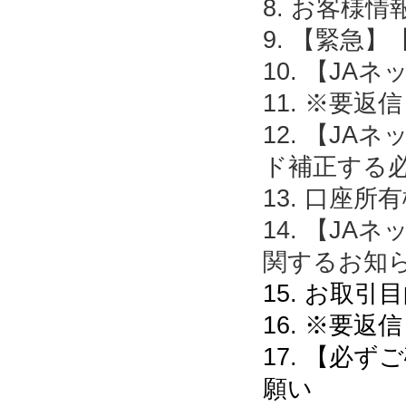
8. お客様
9. 【緊急
10. 【J
11. ※要
12. 【J
ド補正する
13. 口座
14. 【J
関するお知
15. お取
16. ※要
17. 【必
願い