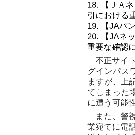
18. 【Ｊ
引における
19. 【J
20. 【J
重要な確認
不正サイト
グインパス
ますが、上
てしまった
に遭う可能
また、警視
業宛てに電