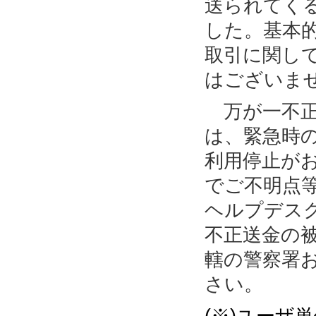
送られてく
した。基本
取引に関し
はございま
万が一不正
は、緊急時
利用停止が
でご不明点
ヘルプデス
不正送金の
轄の警察署
さい。
(※)ユーザ