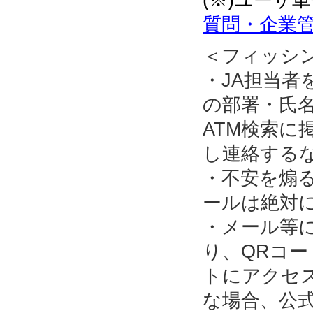
質問・企業管
＜フィッシ
・JA担当
の部署・氏名
ATM検索に
し連絡する
・不安を煽
ールは絶対
・メール等
り、QRコ
トにアクセ
な場合、公