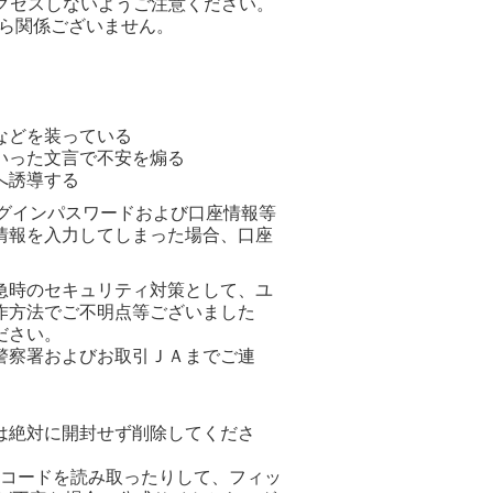
クセスしないようご注意ください。
何ら関係ございません。
）
などを装っている
いった文言で不安を煽る
へ誘導する
グインパスワードおよび口座情報等
情報を入力してしまった場合、口座
急時のセキュリティ対策として、ユ
作方法でご不明点等ございました
ださい。
警察署およびお取引ＪＡまでご連
は絶対に開封せず削除してくださ
Rコードを読み取ったりして、フィッ