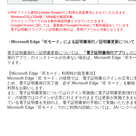
※PDFファイル参照はAdobe Readerのご利用を前提事項とさせていただきます。
WindowsOSは32bit版／64bit版が確認対象。
デスクトップモードのみを動作確認対象とさせていただきます。
GoogleChromeに関しては、最新版のGoogleChromeにて動作確認をしています。
電子証明書(クライアント証明書)の発行は、専用アプリから可能となります。
・Microsoft Edge「IEモード」による証明書発行／証明書更新について
電子証明書発行／証明書更新については、
「電子証明書発行アプリ」
の
発行アプリ」のインストールが出来ない場合は、Microsoft Edge「
ります。
【Microsoft Edge「IEモード」利用時の留意事項】
Microsoft Edge「IE モード」の状態では、電子証明書ログインが
ため、電子証明書発行完了後、必ず Microsoft Edge「IE モード」を解除し
利用をお願いします。
また、電子証明書更新についてはログイン実施後に電子証明書更新(発行)が必要な事
ド」の状態ではログインが正常に行えずそのままでは更新が実施できま
ている電子証明書を失効の上、電子証明書発行手順にて実施いただきま
Microsoft Edge「IEモード」でのご利用の詳細については、JAバ