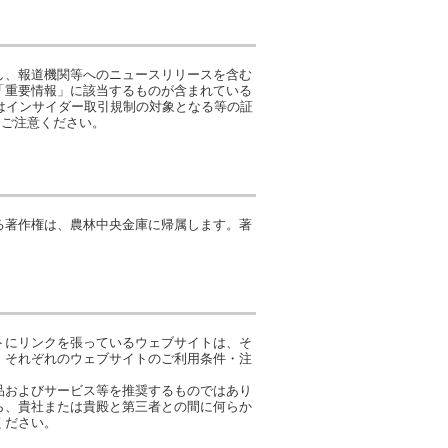
し、報道機関等へのニュースリリースを含む
「重要情報」に該当するものが含まれている
はインサイダー取引規制の対象となる等の証
分ご注意ください。
る著作権は、農林中央金庫に帰属します。著
トにリンクを張っているウェブサイトは、そ
。それぞれのウェブサイトのご利用条件・注
品およびサービス等を推奨するものではあり
ら、貴社または貴殿と第三者との間に何らか
ください。