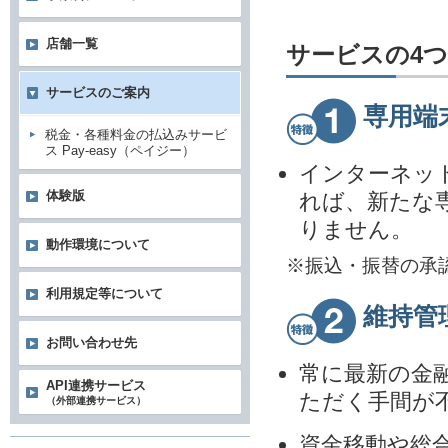
店舗一覧
サービスの4
サービスのご案内
専用端
税金・各種料金の払込みサービ
ス Pay-easy（ペイジー）
インターネッ
体験版
れば、新たな
りません。
動作環境について
※振込・振替の承
利用規定等について
維持管
お問い合わせ先
常に最新の金
API連携サービス
ただく手間が
（外部連携サービス）
資金移動や総