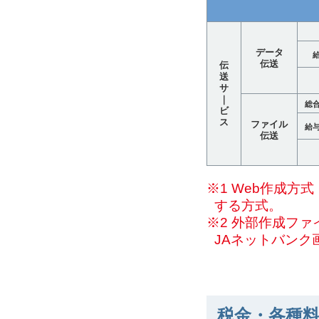
データ
伝送
伝
送
サ
｜
総
ビ
ス
ファイル
給
伝送
※1 Web作成
する方式。
※2 外部作成フ
JAネットバンク
税金・各種料