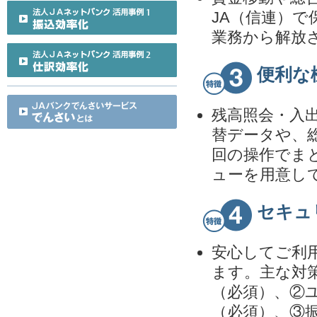
JA（信連）
業務から解放
便利な
残高照会・入
替データや、
回の操作でま
ューを用意し
セキュ
安心してご利
ます。主な対
（必須）、②
（必須）、③