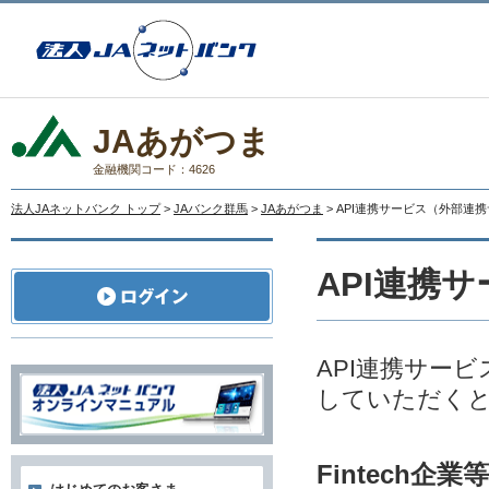
JAあがつま
金融機関コード：4626
法人JAネットバンク トップ
>
JAバンク群馬
>
JAあがつま
> API連携サービス（外部連
API連携
API連携サー
していただく
Fintech