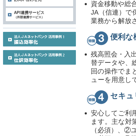
資金移動や総
JA（信連）
API連携サービス
（外部連携サービス）
業務から解放
便利な
残高照会・入
替データや、
回の操作でま
ューを用意し
セキュ
安心してご利
ます。主な対
（必須）、②