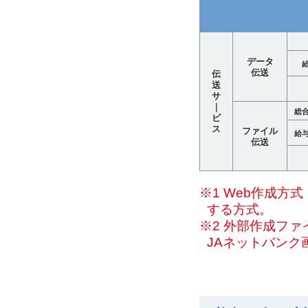
データ
伝送
伝
送
サ
｜
総
ビ
ス
ファイル
給
伝送
※1 Web作成
する方式。
※2 外部作成フ
JAネットバンク