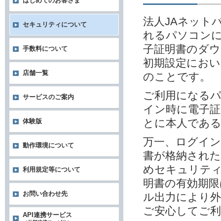
はじめてのお客さま
法人JAネット
セキュリティについて
れるパソコンに
子証明書のダウ
手数料について
初期設定におい
店舗一覧
のことです。
ご利用になる
サービスのご案内
イン時に電子
とに本人であ
体験版
万一、ログイン
動作環境について
書が格納され
めセキュリテ
利用規定等について
明書の有効期限
お問い合わせ先
ル出力により外
ご安心してご
API連携サービス