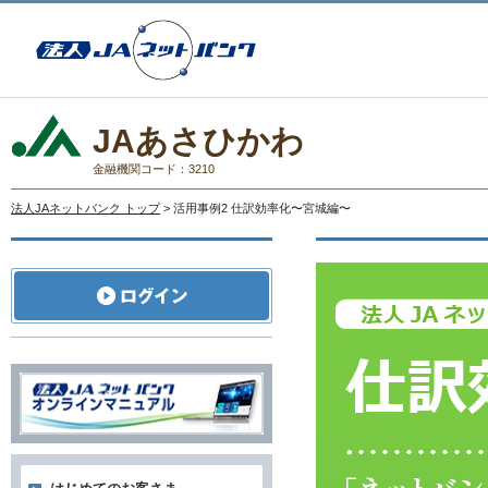
JAあさひかわ
金融機関コード：3210
法人JAネットバンク トップ
> 活用事例2 仕訳効率化〜宮城編〜