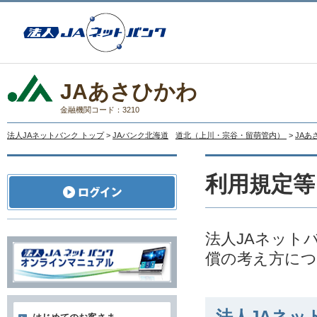
JAあさひかわ
金融機関コード：3210
法人JAネットバンク トップ
>
JAバンク北海道
道北（上川・宗谷・留萌管内）
>
JAあ
利用規定等
法人JAネット
償の考え方に