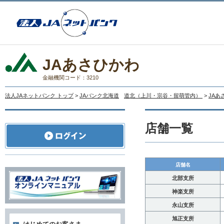
JAあさひかわ
金融機関コード：3210
法人JAネットバンク トップ
>
JAバンク北海道
道北（上川・宗谷・留萌管内）
>
JAあ
店舗一覧
店舗名
北部支所
神楽支所
永山支所
旭正支所