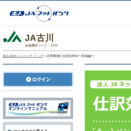
JA古川
金融機関コード：3704
法人JAネットバンク トップ
> 活用事例2 仕訳効率化〜宮城編〜