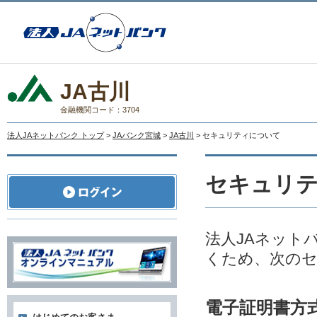
JA古川
金融機関コード：3704
法人JAネットバンク トップ
>
JAバンク宮城
>
JA古川
> セキュリティについて
セキュリ
法人JAネット
くため、次の
電子証明書方