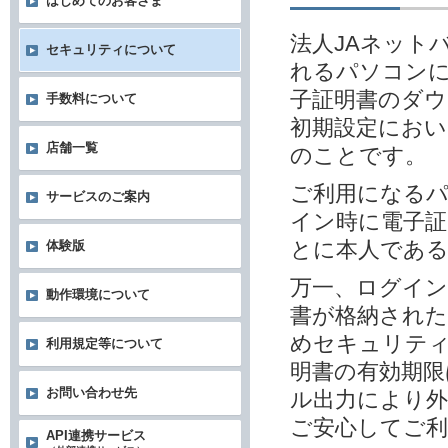
はじめてのお客さま
法人JAネット
セキュリティについて
れるパソコンに
子証明書のダウ
手数料について
初期設定におい
店舗一覧
のことです。
ご利用になる
サービスのご案内
イン時に電子
とに本人であ
体験版
万一、ログイン
動作環境について
書が格納され
めセキュリテ
利用規定等について
明書の有効期限
お問い合わせ先
ル出力により外
ご安心してご
API連携サービス