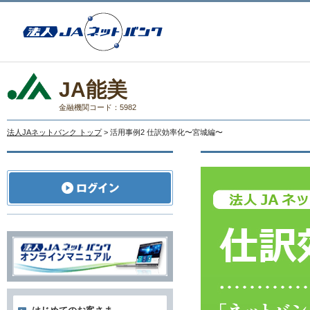
JA能美
金融機関コード：5982
法人JAネットバンク トップ
> 活用事例2 仕訳効率化〜宮城編〜