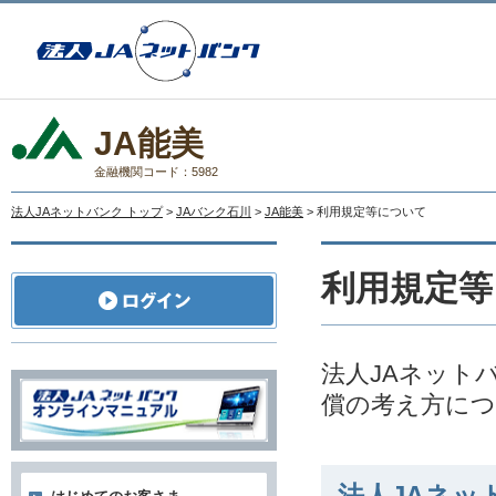
JA能美
金融機関コード：5982
法人JAネットバンク トップ
>
JAバンク石川
>
JA能美
> 利用規定等について
利用規定等
法人JAネット
償の考え方に