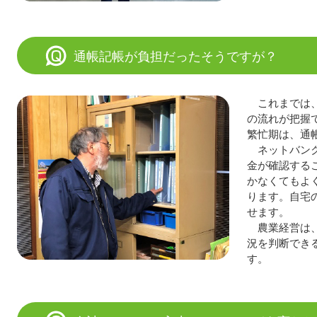
通帳記帳が負担だったそうですが？
これまでは
の流れが把握
繁忙期は、通
ネットバン
金が確認する
かなくてもよ
ります。自宅
せます。
農業経営は
況を判断でき
す。