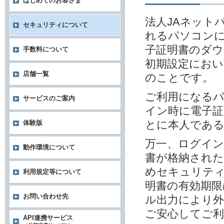
はじめてのお客さま
法人JAネット
セキュリティについて
れるパソコンに
子証明書のダウ
手数料について
初期設定におい
店舗一覧
のことです。
ご利用になる
サービスのご案内
イン時に電子
とに本人であ
体験版
万一、ログイン
動作環境について
書が格納され
めセキュリテ
利用規定等について
明書の有効期限
お問い合わせ先
ル出力により外
ご安心してご
API連携サービス