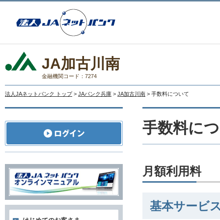
JA加古川南
金融機関コード：7274
法人JAネットバンク トップ
>
JAバンク兵庫
>
JA加古川南
> 手数料について
手数料につ
月額利用料
基本サービ