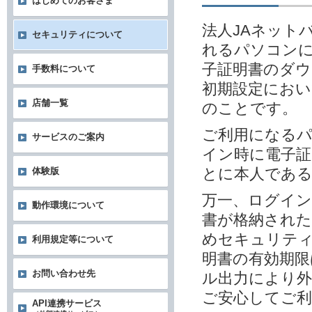
はじめてのお客さま
法人JAネット
セキュリティについて
れるパソコンに
子証明書のダウ
手数料について
初期設定におい
店舗一覧
のことです。
ご利用になる
サービスのご案内
イン時に電子
とに本人であ
体験版
万一、ログイン
動作環境について
書が格納され
めセキュリテ
利用規定等について
明書の有効期限
お問い合わせ先
ル出力により外
ご安心してご
API連携サービス