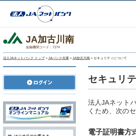
JA加古川南
金融機関コード：7274
法人JAネットバンク トップ
>
JAバンク兵庫
>
JA加古川南
> セキュリティについて
セキュリ
法人JAネット
くため、次の
電子証明書方