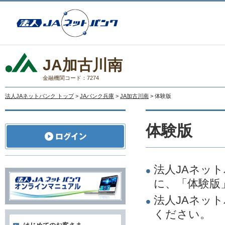
JA加古川南
金融機関コード：7274
法人JAネットバンク トップ
>
JAバンク兵庫
>
JA加古川南
> 体験版
体験版
法人JAネッ
に、「体験版
法人JAネッ
ください。