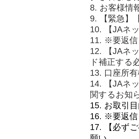
8. お客様
9. 【緊急
10. 【J
11. ※要
12. 【J
ド補正する
13. 口座
14. 【J
関するお知
15. お取
16. ※要
17. 【必
願い