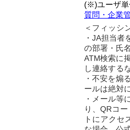
(※)ユーザ
質問・企業管
＜フィッシ
・JA担当
の部署・氏名
ATM検索に
し連絡する
・不安を煽
ールは絶対
・メール等
り、QRコ
トにアクセ
な場合、公