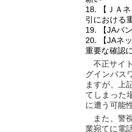
18. 【Ｊ
引における
19. 【J
20. 【J
重要な確認
不正サイト
グインパス
ますが、上
てしまった
に遭う可能
また、警視
業宛てに電