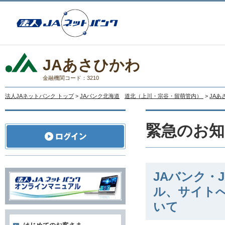
JAあさひかわ
金融機関コード：3210
法人JAネットバンク トップ
>
JAバンク北海道
道北（上川・宗谷・留萌管内）
>
JAあ
緊急のお知
JAバンク・
ル、サイト
いて