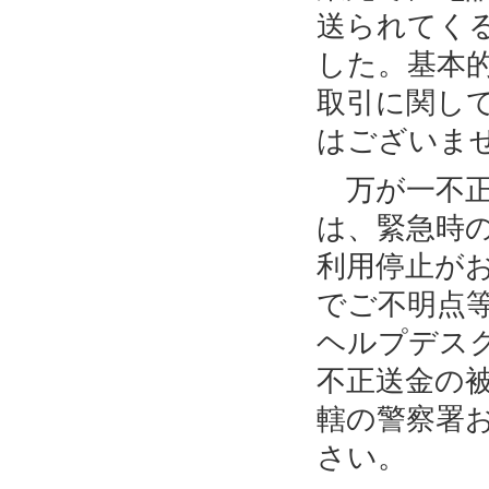
送られてく
した。基本
取引に関し
はございま
万が一不正
は、緊急時
利用停止が
でご不明点
ヘルプデス
不正送金の
轄の警察署
さい。