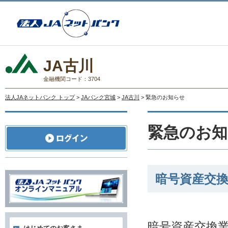
JA古川
金融機関コード：3704
法人JAネットバンク トップ
>
JAバンク宮城
>
JA古川
> 緊急のお知らせ
緊急のお知
暗号資産交
暗号資産交換