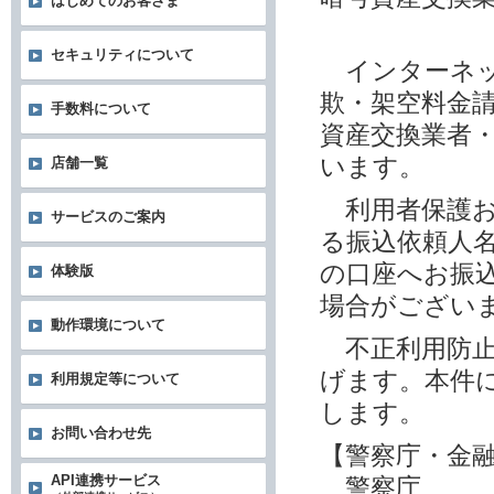
はじめてのお客さま
セキュリティについて
インターネッ
欺・架空料金
手数料について
資産交換業者
います。
店舗一覧
利用者保護お
サービスのご案内
る振込依頼人
の口座へお振
体験版
場合がござい
動作環境について
不正利用防止
げます。本件
利用規定等について
します。
お問い合わせ先
【警察庁・金
API連携サービス
警察庁