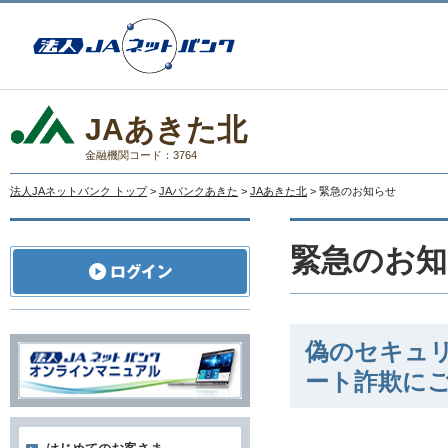
JAあきた北
金融機関コード：3764
法人JAネットバンク トップ
>
JAバンクあきた
>
JAあきた北
> 緊急のお知らせ
緊急のお知
偽のセキュ
ート詐欺に