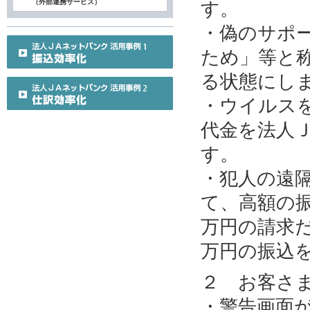
（外部連携サービス）
す。
・偽のサポ
ため」等と
る状態にし
・ウイルス
代金を法人
す。
・犯人の遠
て、高額の
万円の請求だ
万円の振込
２ お客さ
・警告画面