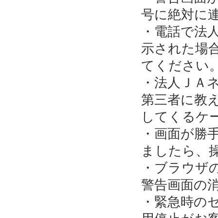
号に絶対に
・電話で法
示された場
てください
・法人ＪＡ
第三者に教
してくるケ
・画面が勝
ましたら、
・ブラウザ
警告画面の
・緊急時の