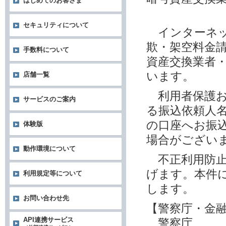
はじめてのお客さま
セキュリティについて
インターネッ
欺・架空料金
手数料について
資産交換業者
います。
店舗一覧
利用者保護お
サービスのご案内
る振込依頼人
の口座へお振
体験版
場合がござい
動作環境について
不正利用防止
げます。本件
利用規定等について
します。
お問い合わせ先
【警察庁・金
API連携サービス
警察庁