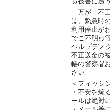
る被害に遭
万が一不正
は、緊急時
利用停止が
でご不明点
ヘルプデス
不正送金の
轄の警察署
さい。
＜フィッシ
・不安を煽
ールは絶対
・メール等