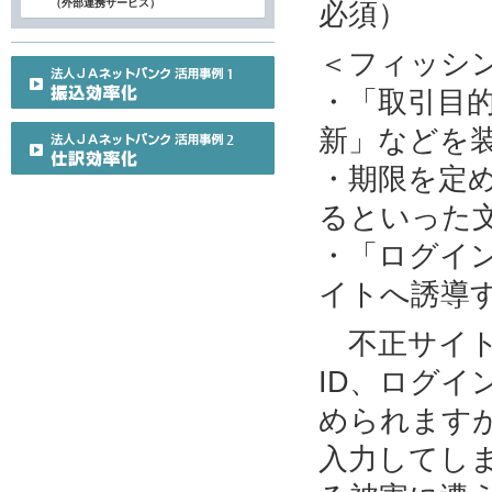
（外部連携サービス）
必須）
＜フィッシ
・「取引目
新」などを
・期限を定
るといった
・「ログイ
イトへ誘導
不正サイト
ID、ログ
められます
入力してし