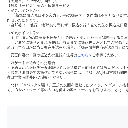
【実施日】2026年3月16日（月）
【対象サービス】振込・振替サービス
＜変更ポイント①＞
「新規に振込先口座を入力」からの振込データ作成は不可となります
作成いただきます。
→自JAあて、他行・他JAあて問わず、振込を行う全ての先を振込先口
＜変更ポイント②＞
他行・他JAの口座を振込先として登録・変更した当日は該当する口座
→定期的に振り込まれる先は、前日までに振込先口座としてご登録く
※該当する口座に当日振込を試みた場合、「振込振替内容確認画面」に
変更内容の一覧や振込先の登録方法等は
こちら
をご参照ください。
～万が一不正送金された場合～
・予約扱いの振込データ承認後でも振込指定日前日までは法人JAネット
・お客さま自身での操作ができない場合には、お取引JA(窓口営業時間内
窓口営業時間外)へご連絡ください。
なお、JAバンクを騙り、正規の文面を模倣したフィッシングメールも
て、IDやパスワード等の入力を促す内容のメールをお送りすることはご