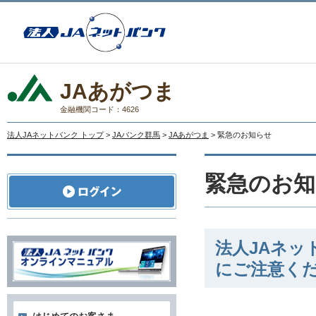
JAあがつま
金融機関コード：4626
法人JAネットバンク トップ
>
JAバンク群馬
>
JAあがつま
> 緊急のお知らせ
緊急のお知
法人JAネ
にご注意く