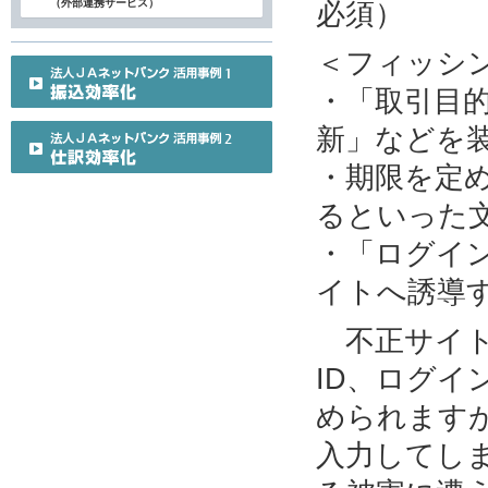
（外部連携サービス）
必須）
＜フィッシ
・「取引目
新」などを
・期限を定
るといった
・「ログイ
イトへ誘導
不正サイト
ID、ログ
められます
入力してし