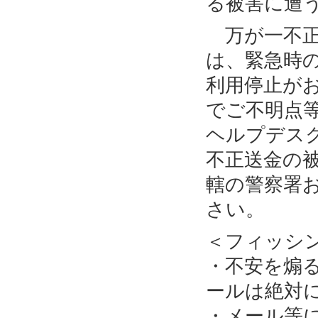
る被害に遭
万が一不正
は、緊急時
利用停止が
でご不明点
ヘルプデス
不正送金の
轄の警察署
さい。
＜フィッシ
・不安を煽
ールは絶対
・メール等