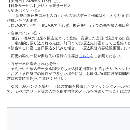
【実施日】2026年3月16日（月）
【対象サービス】振込・振替サービス
＜変更ポイント①＞
「新規に振込先口座を入力」からの振込データ作成は不可となります
作成いただきます。
→自JAあて、他行・他JAあて問わず、振込を行う全ての先を振込先口
＜変更ポイント②＞
他行・他JAの口座を振込先として登録・変更した当日は該当する口座
→定期的に振り込まれる先は、前日までに振込先口座としてご登録く
※該当する口座に当日振込を試みた場合、「振込振替内容確認画面」に
変更内容の一覧や振込先の登録方法等は
こちら
をご参照ください。
～万が一不正送金された場合～
・予約扱いの振込データ承認後でも振込指定日前日までは法人JAネット
・お客さま自身での操作ができない場合には、お取引JA(窓口営業時間内
窓口営業時間外)へご連絡ください。
なお、JAバンクを騙り、正規の文面を模倣したフィッシングメールも
て、IDやパスワード等の入力を促す内容のメールをお送りすることはご