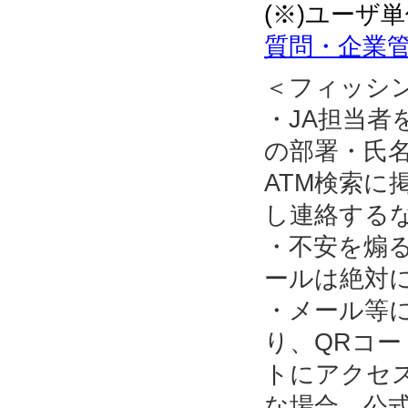
(※)ユーザ
質問・企業管
＜フィッシ
・JA担当
の部署・氏名
ATM検索に
し連絡する
・不安を煽
ールは絶対
・メール等
り、QRコ
トにアクセ
な場合、公