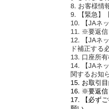
8. お客様
9. 【緊急
10. 【J
11. ※要
12. 【J
ド補正する
13. 口座
14. 【J
関するお知
15. お取
16. ※要
17. 【必
願い