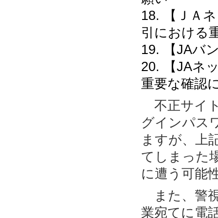
18. 【Ｊ
引における
19. 【J
20. 【J
重要な確認
不正サイト
グインパス
ますが、上
てしまった
に遭う可能
また、警視
業宛てに電