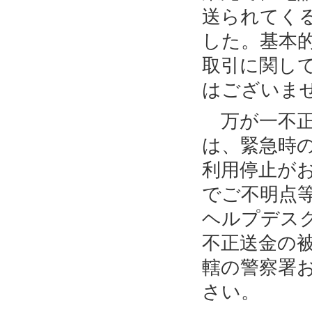
送られてく
した。基本
取引に関し
はございま
万が一不正
は、緊急時
利用停止が
でご不明点
ヘルプデス
不正送金の
轄の警察署
さい。