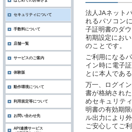
はじめてのお客さま
法人JAネット
セキュリティについて
れるパソコンに
子証明書のダウ
手数料について
初期設定におい
店舗一覧
のことです。
ご利用になる
サービスのご案内
イン時に電子
とに本人であ
体験版
万一、ログイン
動作環境について
書が格納され
めセキュリテ
利用規定等について
明書の有効期限
お問い合わせ先
ル出力により外
ご安心してご
API連携サービス