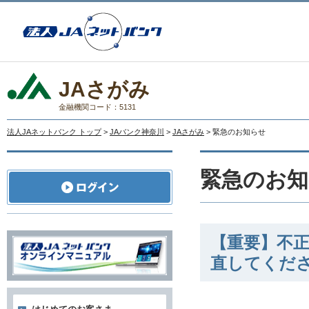
JAさがみ
金融機関コード：5131
法人JAネットバンク トップ
>
JAバンク神奈川
>
JAさがみ
> 緊急のお知らせ
緊急のお知
【重要】不
直してくだ