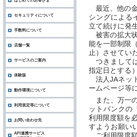
はじめてのお客さま
最近、他の金
セキュリティについて
シングによる
立て続けに発
手数料について
被害の拡大状
能を一部制限
店舗一覧
止）させてい
つきましては
サービスのご案内
指定日とする
体験版
法人JAネッ
ームページ等
動作環境について
また、万一の
利用規定等について
ットバンクの
利用限度額を
お問い合わせ先
すようお願い
API連携サービス
ご利用限度額