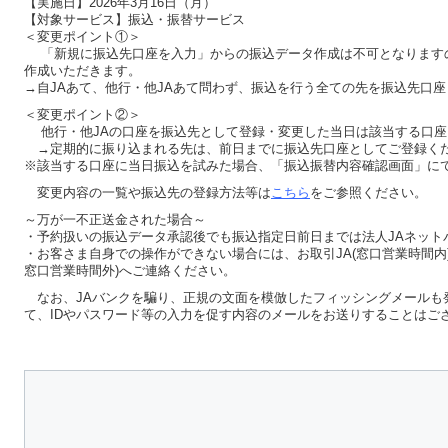
【実施日】2026年3月16日（月）
【対象サービス】振込・振替サービス
＜変更ポイント①＞
「新規に振込先口座を入力」からの振込データ作成は不可となります
作成いただきます。
→自JAあて、他行・他JAあて問わず、振込を行う全ての先を振込先口
＜変更ポイント②＞
他行・他JAの口座を振込先として登録・変更した当日は該当する口座
→定期的に振り込まれる先は、前日までに振込先口座としてご登録く
※該当する口座に当日振込を試みた場合、「振込振替内容確認画面」に
変更内容の一覧や振込先の登録方法等は
こちら
をご参照ください。
～万が一不正送金された場合～
・予約扱いの振込データ承認後でも振込指定日前日までは法人JAネット
・お客さま自身での操作ができない場合には、お取引JA(窓口営業時間内
窓口営業時間外)へご連絡ください。
なお、JAバンクを騙り、正規の文面を模倣したフィッシングメールも
て、IDやパスワード等の入力を促す内容のメールをお送りすることはご