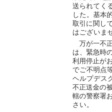
送られてく
した。基本
取引に関し
はございま
万が一不正
は、緊急時
利用停止が
でご不明点
ヘルプデス
不正送金の
轄の警察署
さい。