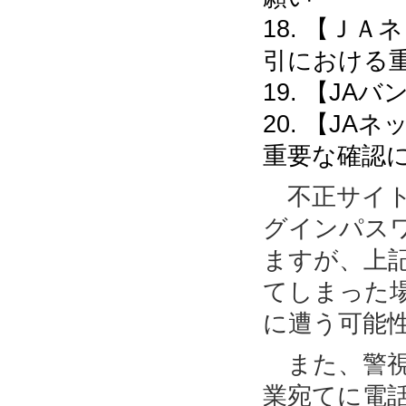
18. 【Ｊ
引における
19. 【J
20. 【J
重要な確認
不正サイト
グインパス
ますが、上
てしまった
に遭う可能
また、警視
業宛てに電