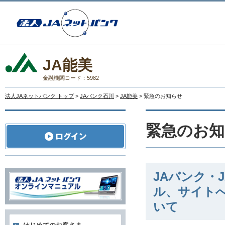
JA能美
金融機関コード：5982
法人JAネットバンク トップ
>
JAバンク石川
>
JA能美
> 緊急のお知らせ
緊急のお知
JAバンク・
ル、サイト
いて