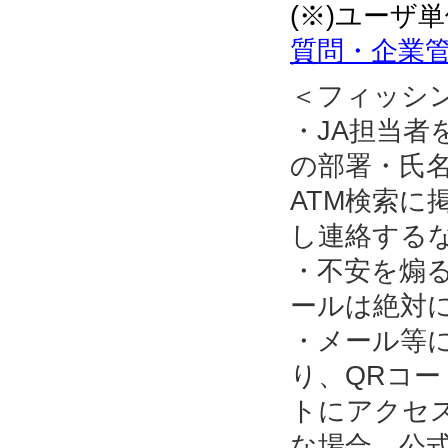
(※)ユーザ
質問・企業管
＜フィッシ
・JA担当
の部署・氏名
ATM検索に
し連絡する
・不安を煽
ールは絶対
・メール等
り、QRコ
トにアクセ
な場合、公