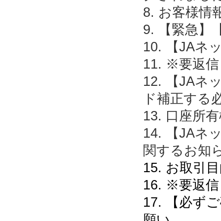
8. お客様
9. 【緊急
10. 【J
11. ※要
12. 【J
ド補正する
13. 口座
14. 【J
関するお知
15. お取
16. ※要
17. 【必
願い