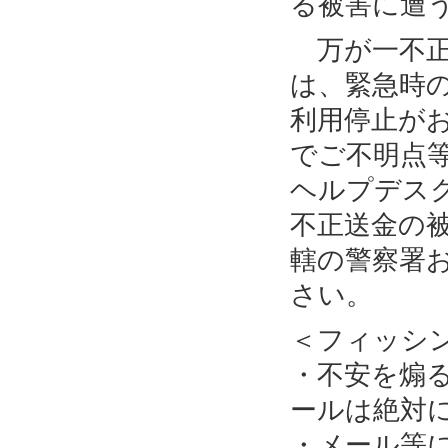
る被害に遭
万が一不正
は、緊急時
利用停止が
でご不明点
ヘルプデス
不正送金の
轄の警察署
さい。
＜フィッシ
・不安を煽
ールは絶対
・メール等