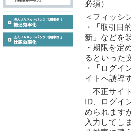
（外部連携サービス）
必須）
＜フィッシ
・「取引目
新」などを
・期限を定
るといった
・「ログイ
イトへ誘導
不正サイト
ID、ログ
められます
入力してし