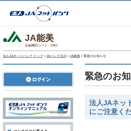
JA能美
金融機関コード：5982
法人JAネットバンク トップ
>
JAバンク石川
>
JA能美
> 緊急のお知らせ
緊急のお知
法人JAネ
にご注意く