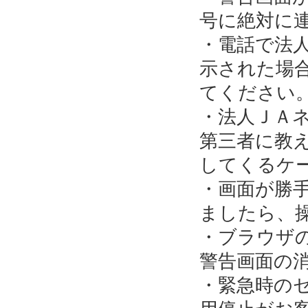
号に絶対に
・電話で法
示された場
てください
・法人ＪＡ
第三者に教
してくるケ
・画面が勝
ましたら、
・ブラウザ
警告画面の
・緊急時の