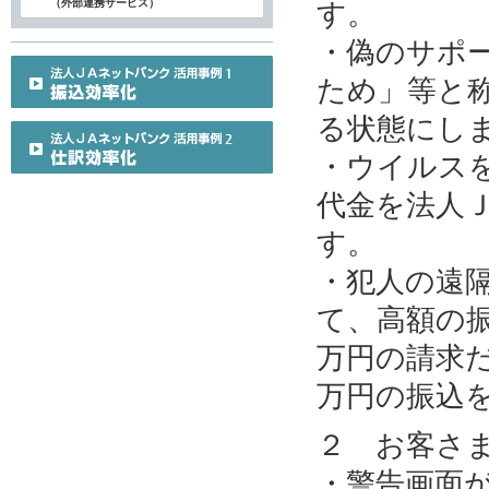
（外部連携サービス）
す。
・偽のサポ
ため」等と
る状態にし
・ウイルス
代金を法人
す。
・犯人の遠
て、高額の
万円の請求だ
万円の振込
２ お客さ
・警告画面