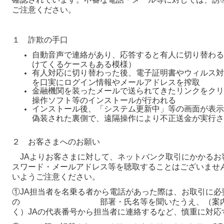
ご注意ください。
１ 詐欺の手口
自動音声で連絡があり、応答すると有人に切り替わる
けてくるケースもある模様）
有人対応に切り替わった後、電子証明書やウィルス対
を口実にログイン情報やメールアドレスを搾取
金融機関を装ったメールで送られてきたリンクをクリ
操作ソフト等のインストールが行われる
インストール後、「システム更新中」等の画面が表示
偽装された裏側で、遠隔操作により不正送金が実行さ
２ お客さまへのお願い
JAよりお客さまに対して、ネットバンク取引にかかるお客
スワード・メールアドレス等を聴取することはございませ
いようご注意ください。
①JA担当者を名乗る者から電話があった際は、お取引に必
の 部署・氏名等を聞いたうえ、（案内され
く）JAの代表番号から担当者に連絡するなど、慎重に対応