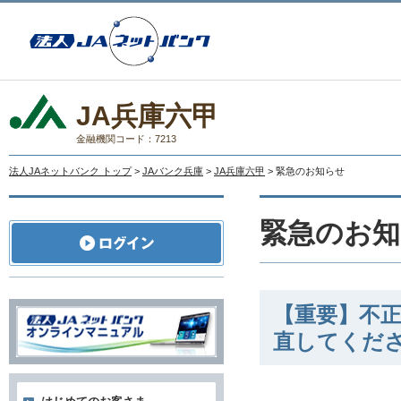
JA兵庫六甲
金融機関コード：7213
法人JAネットバンク トップ
>
JAバンク兵庫
>
JA兵庫六甲
> 緊急のお知らせ
緊急のお知
【重要】不
直してくだ