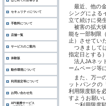
はじめてのお客さま
最近、他の金
セキュリティについて
シングによる
立て続けに発
手数料について
被害の拡大状
能を一部制限
店舗一覧
止）させてい
つきましては
サービスのご案内
指定日とする
体験版
法人JAネッ
ームページ等
動作環境について
また、万一の
利用規定等について
ットバンクの
利用限度額を
お問い合わせ先
すようお願い
API連携サービス
ご利用限度額