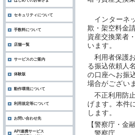
はじめてのお客さま
セキュリティについて
インターネッ
欺・架空料金
手数料について
資産交換業者
います。
店舗一覧
利用者保護お
サービスのご案内
る振込依頼人
の口座へお振
体験版
場合がござい
動作環境について
不正利用防止
げます。本件
利用規定等について
します。
お問い合わせ先
【警察庁・金
API連携サービス
警察庁