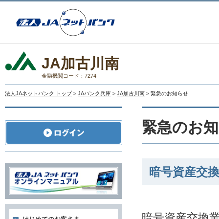
JA加古川南
金融機関コード：7274
法人JAネットバンク トップ
>
JAバンク兵庫
>
JA加古川南
> 緊急のお知らせ
緊急のお知
暗号資産交
暗号資産交換